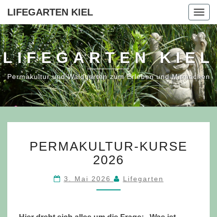
LIFEGARTEN KIEL
Togg
navig
LIFEGARTEN KIEL
Permakultur und Waldgarten zum Erleben und Mitmachen
PERMAKULTUR-
PERMAKULTUR-KURSE
KURSE
2026
2026
3. Mai 2026
Lifegarten